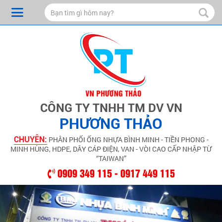
CÔNG TY TNHH TM DV VN
PHƯƠNG THẢO
CHUYÊN:
PHÂN PHỐI ỐNG NHỰA BÌNH MINH - TIỀN PHONG -
MINH HÙNG, HDPE, DÂY CÁP ĐIỆN, VAN - VÒI CAO CẤP NHẬP TỪ
“TAIWAN”
0909 349 115 - 0917 449 115