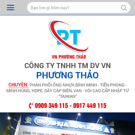
CÔNG TY TNHH TM DV VN
PHƯƠNG THẢO
CHUYÊN:
PHÂN PHỐI ỐNG NHỰA BÌNH MINH - TIỀN PHONG -
MINH HÙNG, HDPE, DÂY CÁP ĐIỆN, VAN - VÒI CAO CẤP NHẬP TỪ
“TAIWAN”
0909 349 115 - 0917 449 115