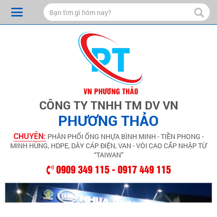
CÔNG TY TNHH TM DV VN
PHƯƠNG THẢO
CHUYÊN:
PHÂN PHỐI ỐNG NHỰA BÌNH MINH - TIỀN PHONG -
MINH HÙNG, HDPE, DÂY CÁP ĐIỆN, VAN - VÒI CAO CẤP NHẬP TỪ
“TAIWAN”
0909 349 115 - 0917 449 115