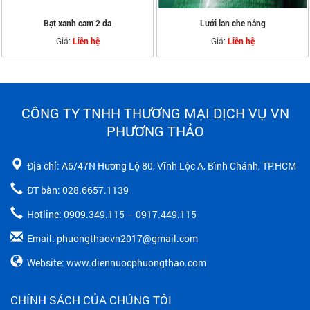
Bạt xanh cam 2 da
Lưới lan che nắng
Giá:
Giá:
Liên hệ
Liên hệ
CÔNG TY TNHH THƯƠNG MẠI DỊCH VỤ VN
PHƯƠNG THẢO
Địa chỉ: A6/47N Hương Lộ 80, Vĩnh Lộc A, Bình Chánh, TP.HCM
ĐT bàn: 028.6657.1139
Hotline: 0909.349.115 – 0917.449.115
Email: phuongthaovn2017@gmail.com
Website: www.diennuocphuongthao.com
CHÍNH SÁCH CỦA CHÚNG TÔI