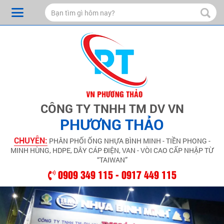
CÔNG TY TNHH TM DV VN
PHƯƠNG THẢO
CHUYÊN:
PHÂN PHỐI ỐNG NHỰA BÌNH MINH - TIỀN PHONG -
MINH HÙNG, HDPE, DÂY CÁP ĐIỆN, VAN - VÒI CAO CẤP NHẬP TỪ
“TAIWAN”
0909 349 115 - 0917 449 115