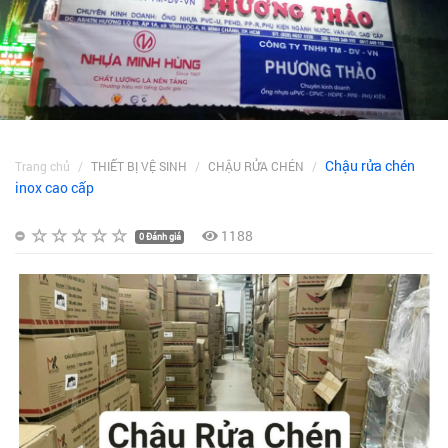
Chậu rửa chén
Trang chủ
THIẾT BỊ VỆ SINH
CHẬU RỬA CHÉN
inox cao cấp
1188
0 Đánh giá