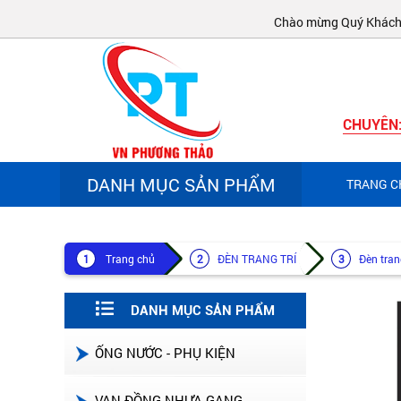
Chào mừng Quý Khách đến
CHUYÊN
DANH MỤC SẢN PHẨM
TRANG C
Trang chủ
ĐÈN TRANG TRÍ
Đèn tran
DANH MỤC SẢN PHẨM
ỐNG NƯỚC - PHỤ KIỆN
VAN ĐỒNG-NHỰA-GANG