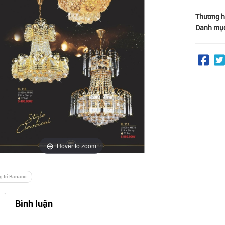
Thương h
Danh mụ
Hover to zoom
g trí Banaco
Bình luận