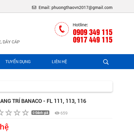
Email: phuongthaovn2017@gmail.com
0909 349 115
0917 449 115
, DÂY CÁP
TUYỂN DỤNG
LIÊN HỆ
ANG TRÍ BANACO - FL 111, 113, 116
659
0 Đánh giá
 hệ