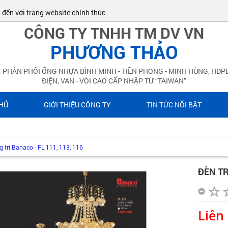
 với trang website chính thức của ĐIỆN NƯỚC PHƯƠNG THẢO!
CÔNG TY TNHH TM DV VN
PHƯƠNG THẢO
:
PHÂN PHỐI ỐNG NHỰA BÌNH MINH - TIỀN PHONG - MINH HÙNG, HDPE
ĐIỆN, VAN - VÒI CAO CẤP NHẬP TỪ “TAIWAN”
HỦ
GIỚI THIỆU CÔNG TY
TIN TỨC NỔI BẬT
g trí Banaco - FL 111, 113, 116
ĐÈN TR
Liên