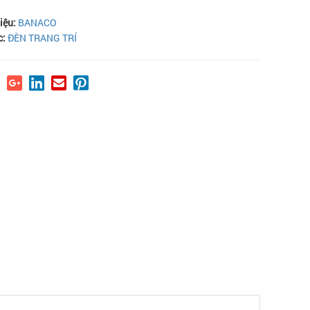
iệu:
BANACO
c:
ĐÈN TRANG TRÍ