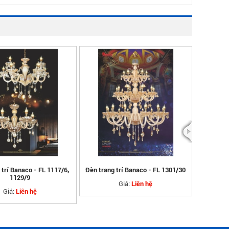
 trí Banaco - FL 1117/6,
Đèn trang trí Banaco - FL 1301/30
Đèn tran
1129/9
L
Giá:
Liên hệ
Giá:
Liên hệ