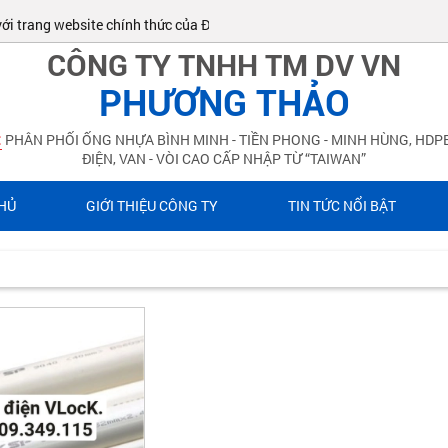
 trang website chính thức của ĐIỆN NƯỚC PHƯƠNG THẢO!
CÔNG TY TNHH TM DV VN
PHƯƠNG THẢO
:
PHÂN PHỐI ỐNG NHỰA BÌNH MINH - TIỀN PHONG - MINH HÙNG, HDPE
ĐIỆN, VAN - VÒI CAO CẤP NHẬP TỪ “TAIWAN”
HỦ
GIỚI THIỆU CÔNG TY
TIN TỨC NỔI BẬT