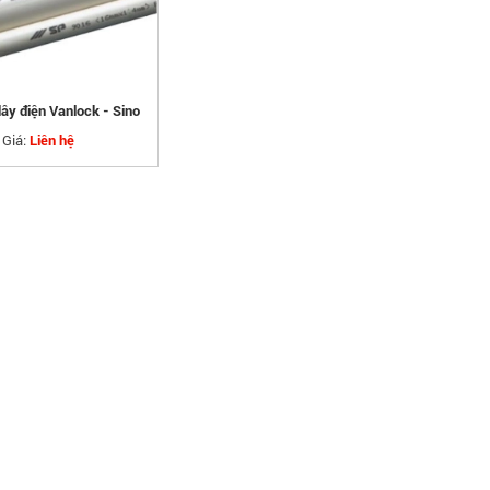
ây điện Vanlock - Sino
Giá:
Liên hệ