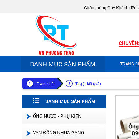
Chào mừng Quý Khách đến với
CHUYÊN
DANH MỤC SẢN PHẨM
TRANG C
Trang chủ
Tag (1 kết quả)
DANH MỤC SẢN PHẨM
ỐNG NƯỚC - PHỤ KIỆN
VAN ĐỒNG-NHỰA-GANG